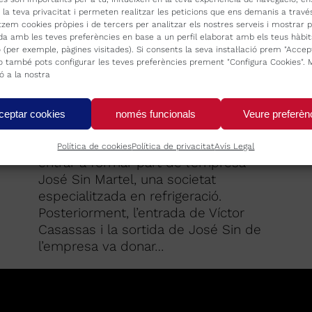
r la teva privacitat i permeten realitzar les peticions que ens demanis a travé
itzem cookies pròpies i de tercers per analitzar els nostres serveis i mostrar p
Fira de Girona, el 1962
da amb les teves preferències en base a un perfil elaborat amb els teus hàbit
 (per exemple, pàgines visitades). Si consents la seva instal·lació prem "Accep
 o també pots configurar les teves preferències prement "Configura Cookies". 
Sense categoria
By
REFRICA
13 de gener de 2022
ó a la nostra
Recordant la nostra història a la Fira
de Girona, el 1962. Per què aleshores
ceptar cookies
només funcionals
Veure preferèn
ens dèiem José Sin Martel? Doncs
perquè el 1948, Joaquim Casassas va
Política de cookies
Política de privacitat
Avís Legal
entrar a formar part de l’empresa
José Sin Martel, una societat
especialitzada en refrigeració.
Posteriorment, l’entrada de Víctor
Casassas i la sortida de José Sin de
l’empresa va donar…