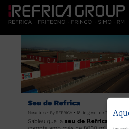
Seu de Refrica
Aque
Nosaltres
By
REFRICA
18 de gener de 2022
Sabíeu que la 𝘀𝗲𝘂 𝗱𝗲 𝗥𝗲𝗳𝗿𝗶𝗰𝗮
compta amb més de 8000 m² de
Les cooki