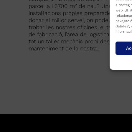
parcel·la i 5700 m² de nau? Unes
a protegi
web. Util
instal·lacions pròpies preparades per
relaciona
donar el millor servei, on podeu
navegació
trobar les nostres oficines, el taller
Galetes",
informaci
de fabricació, l’àrea de logística i fins i
tot un taller mecànic propi destinat al
manteniment de la nostra…
Ac