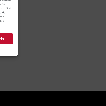
s del
ublicitat
s de
tar
Més
cias