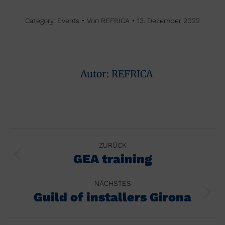
Category:
Events
Von
REFRICA
13. Dezember 2022
Autor:
REFRICA
Kommentarnavigation
ZURÜCK
GEA training
Vorheriger
Beitrag:
NÄCHSTES
Guild of installers Girona
Nächster
Beitrag: