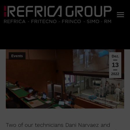
Sie befinden sich hier:
Events
Dez.
13
2022
Two of our technicians Dani Narvaez and