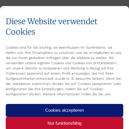
Related Posts
Diese Website verwendet
Cookies
REFRICA GROUP übernimmt
SIMO
27. April 2026
Cookies sind für Sie wichtig, sie beeinflussen Ihr Surferlebnis, sie
helfen uns, Ihre Privatsphäre zu schützen, und sie ermöglichen es uns,
die von Ihnen gestellten Anfragen über die Website zu stellen. Wir
verwenden unsere eigenen Cookies und Cookies von Drittanbietern,
Besuch der LU-VE-Fabrik
um unsere Dienste zu analysieren und Werbung in Bezug auf Ihre
16. April 2026
Präferenzen basierend auf einem Profil anzuzeigen, das mit Ihren
Surfgewohnheiten entwickelt wurde (z. B. besuchte Seiten). Wenn Sie
der Installation zustimmen, klicken Sie auf "Cookies akzeptieren" oder
konfigurieren Sie Ihre Einstellungen, indem Sie auf "Cookies
konfigurieren" klicken. Weitere Informationen finden Sie bei uns
Neue Niederlassung in
Andalusien
Cookies akzeptieren
12. März 2026
Nur funktionsfähig