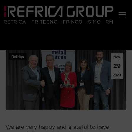
Sie befinden sich hier:
Refrica
Nov.
29
2023
We are very happy and grateful to have