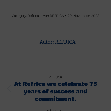
Category:
Refrica
Von
REFRICA
29. November 2023
Autor:
REFRICA
Kommentarnavigation
ZURÜCK
At Refrica we celebrate 75
years of success and
Vorheriger
Beitrag:
commitment.
NÄCHSTES