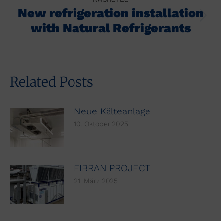
New refrigeration installation
Nächster
with Natural Refrigerants
Beitrag:
Related Posts
Neue Kälteanlage
10. Oktober 2025
FIBRAN PROJECT
21. März 2025