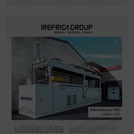
ContrôleCentrales froides