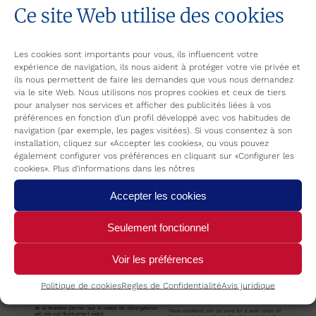
Ce site Web utilise des cookies
Tunnels de congélation
Les cookies sont importants pour vous, ils influencent votre
expérience de navigation, ils nous aident à protéger votre vie privée et
ils nous permettent de faire les demandes que vous nous demandez
via le site Web. Nous utilisons nos propres cookies et ceux de tiers
pour analyser nos services et afficher des publicités liées à vos
préférences en fonction d'un profil développé avec vos habitudes de
navigation (par exemple, les pages visitées). Si vous consentez à son
installation, cliquez sur «Accepter les cookies», ou vous pouvez
également configurer vos préférences en cliquant sur «Configurer les
cookies». Plus d'informations dans les nôtres
Accepter les cookies
Seulement fonctionnel
Voir les préférences
Politique de cookies
Regles de Confidentialité
Avis juridique