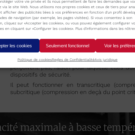
De même que le NH
, le CO
(anhydride carbo
protéger votre vie privée et ils nous permettent de faire les demandes que vo
3
2
répandu dans l’environnement et facile à obten
via le site Web. Nous utilisons nos propres cookies et ceux de tiers pour ana
et afficher des publicités liées à vos préférences en fonction d'un profil dével
Ce gaz n’est ni inflammable ni toxique, il e
udes de navigation (par exemple, les pages visitées). Si vous consentez à son
ion, cliquez sur «Accepter les cookies», ou vous pouvez également configurer v
laquelle il ne porte pas préjudice au produit al
es en cliquant sur «Configurer les cookies». Plus d'informations dans les nôtre
Pour les personnes, sa présence dans l’env
dans la mesure où il remplace l’oxygène.
pter les cookies
Seulement fonctionnel
Voir les préfér
C’est un gaz facilement détectable avec de
concentrations très basses. Comme c’est
Politique de cookies
Regles de Confidentialité
Avis juridique
perçoivent pas, raison pour laquelle elles doi
dispositifs de sécurité.
Il peut fonctionner en transcritique (compr
subcritique (compression en deçà du point crit
acité maximale à basse tempé