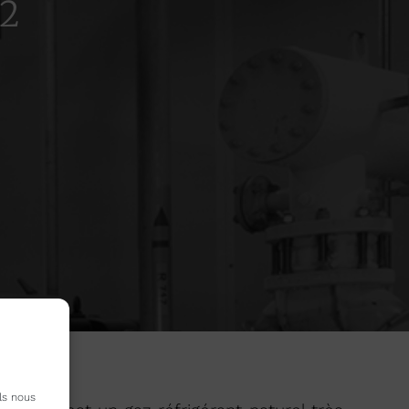
2
ls nous