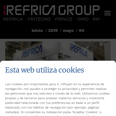
Inicio
2019
mayo
04
Estás aquí:
Esta web utiliza cookies
Las cookies son importantes para ti, influyen en tu experiencia de
navegación, nos ayudan a proteger tu privacidad y permiten realizar
las peticiones que nos solicites a través de la web. Utilizamos cookies
propias y de terceros para analizar nuestros servicios y mostrarte
publicidad relacionada con tus preferencias en base a un perfil
elaborado con tus hábitos de navegación (por ejemplo, páginas
visitadas). Si consientes su instalación pulsa "Aceptar Cookies", o