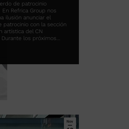
rdo de patrocinio
 En Refrica Group nos
 ilusión anunciar el
 patrocinio con la sección
n artística del CN
. Durante los próximos…
Nov