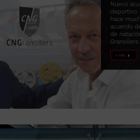
Nuevo acue
deportivo
hace mucha
acuerdo de
de natació
Granollers
+ info