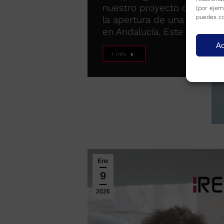
nuestro proyecto de creci
(por ejem
puedes co
la apertura de una nueva d
en Andalucía. Este nuevo 
Ac
+ info
Ene
9
2026