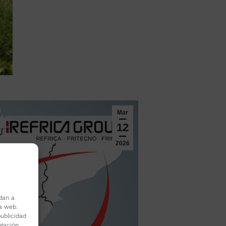
Mar
12
2026
dan a
la web.
ublicidad
egación