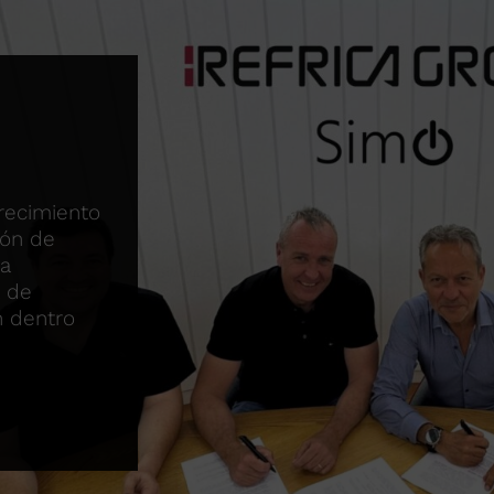
recimiento
ión de
úa
a de
n dentro