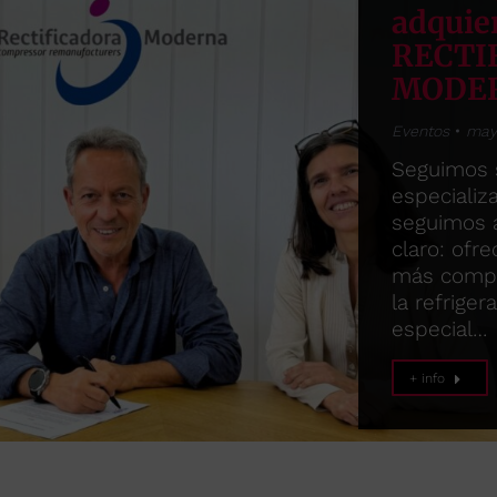
adquie
RECTI
MODE
Eventos
may
Seguimos 
especiali
seguimos 
claro: ofr
más compl
la refriger
especial…
+ info