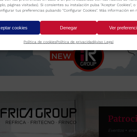
miento con
plo, páginas visitadas). Si consientes su instalación pulsa "Aceptar Cookies", 
nfigurar tus preferencias pulsando "Configurar Cookies". Más información en 
elegación
paso…
eptar cookies
Denegar
Ver preferenc
Política de cookies
Política de privacidad
Aviso Legal
Patroc
Eventos
ener