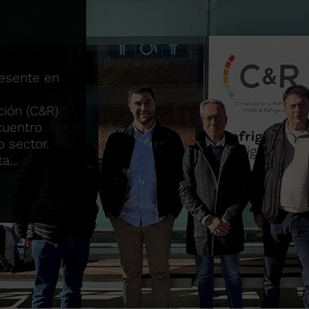
resente en
ción (C&R)
cuentro
 sector.
ta…