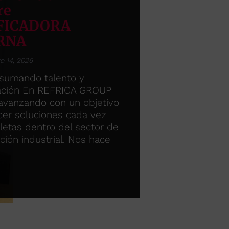
re
FICADORA
RNA
o 14, 2026
sumando talento y
zación En REFRICA GROUP
avanzando con un objetivo
ecer soluciones cada vez
etas dentro del sector de
ación industrial. Nos hace