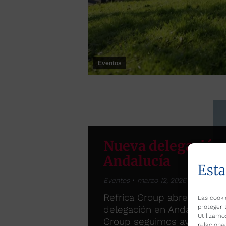
Eventos
Nueva delegación
Andalucía
Esta
Eventos
marzo 12, 2026
Refrica Group abre una nu
Las cooki
proteger 
delegación en Andalucía En
Utilizamo
Group seguimos avanzand
relaciona