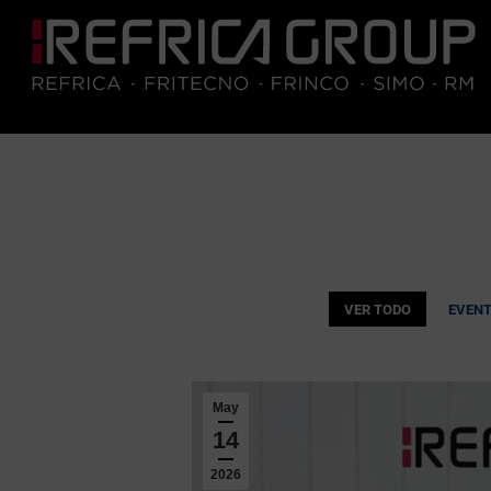
VER TODO
EVEN
May
14
2026