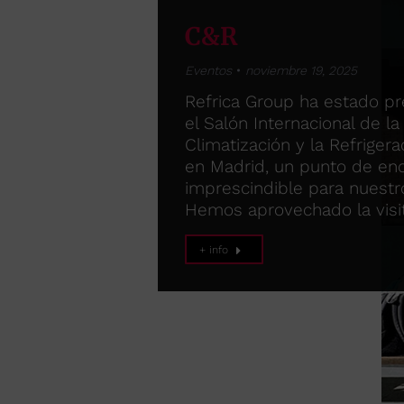
C&R
Eventos
noviembre 19, 2025
Refrica Group ha estado p
el Salón Internacional de la
Climatización y la Refrigera
en Madrid, un punto de en
imprescindible para nuestro
Hemos aprovechado la visi
+ info