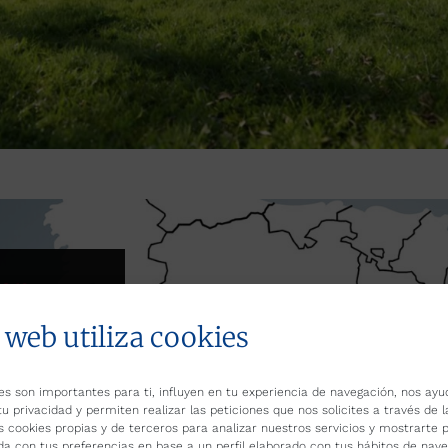
 en
 web utiliza cookies
eva
es son importantes para ti, influyen en tu experiencia de navegación, nos ayu
tu privacidad y permiten realizar las peticiones que nos solicites a través de 
 Refrica
s cookies propias y de terceros para analizar nuestros servicios y mostrarte p
o en
da con tus preferencias en base a un perfil elaborado con tus hábitos de nav