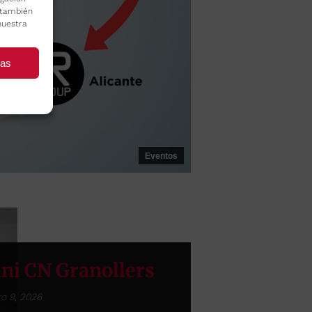
o también
nuestra
ias
Eventos
ini CN Granollers
o 9, 2026