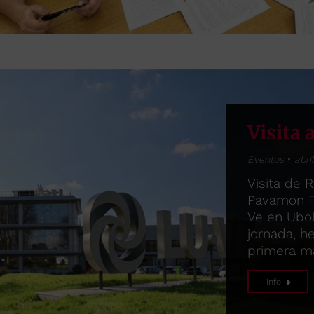
Visita 
Eventos
abri
Visita de 
Pavamon Fr
Ve en Ubold
jornada, 
primera m
+ info