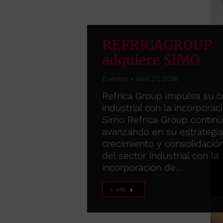
REFRICAGROUP
adquiere SIMO
Eventos
abril 27, 2026
Refrica Group impulsa su c
industrial con la incorporac
Simo Refrica Group contin
avanzando en su estrategi
crecimiento y consolidació
del sector industrial con la
incorporación de…
+ info