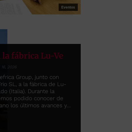
Eventos
a la fábrica Lu-Ve
l 16, 2026
Refrica Group, junto con
io SL, a la fábrica de Lu-
o (Italia). Durante la
hemos podido conocer de
ano los últimos avances y…