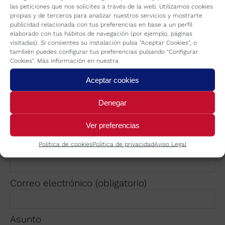
las peticiones que nos solicites a través de la web. Utilizamos cookies
propias y de terceros para analizar nuestros servicios y mostrarte
X
Instagram
YouTube
Linkedin
Facebook
publicidad relacionada con tus preferencias en base a un perfil
elaborado con tus hábitos de navegación (por ejemplo, páginas
Nombre (obligatorio)
visitadas). Si consientes su instalación pulsa "Aceptar Cookies", o
también puedes configurar tus preferencias pulsando "Configurar
Cookies". Más información en nuestra
Dirección
Aceptar cookies
Denegar
Empresa
Ver preferencias
Política de cookies
Política de privacidad
Aviso Legal
Población
Correo electrónico (obligatorio)
Asunto