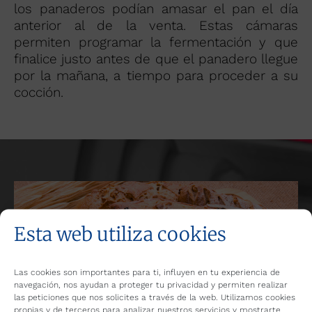
los panaderos podían amasar el pan el día
anterior al de la venta. Estas cámaras
permiten programar la fermentación y que
finalice justo antes de que el panadero llegue
por la mañana, a tiempo para proceder a su
cocción.
Esta web utiliza cookies
Las cookies son importantes para ti, influyen en tu experiencia de
navegación, nos ayudan a proteger tu privacidad y permiten realizar
las peticiones que nos solicites a través de la web. Utilizamos cookies
propias y de terceros para analizar nuestros servicios y mostrarte