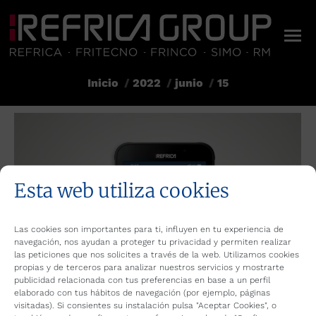
Inicio
2022
junio
15
Estás aquí:
Esta web utiliza cookies
Las cookies son importantes para ti, influyen en tu experiencia de
navegación, nos ayudan a proteger tu privacidad y permiten realizar
las peticiones que nos solicites a través de la web. Utilizamos cookies
propias y de terceros para analizar nuestros servicios y mostrarte
publicidad relacionada con tus preferencias en base a un perfil
elaborado con tus hábitos de navegación (por ejemplo, páginas
visitadas). Si consientes su instalación pulsa "Aceptar Cookies", o