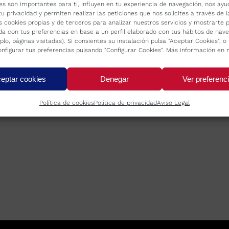
es son importantes para ti, influyen en tu experiencia de navegación, nos ayu
tu privacidad y permiten realizar las peticiones que nos solicites a través de 
s cookies propias y de terceros para analizar nuestros servicios y mostrarte p
da con tus preferencias en base a un perfil elaborado con tus hábitos de nav
plo, páginas visitadas). Si consientes su instalación pulsa "Aceptar Cookies", 
nfigurar tus preferencias pulsando "Configurar Cookies". Más información en 
eptar cookies
Denegar
Ver preferenc
Política de cookies
Política de privacidad
Aviso Legal