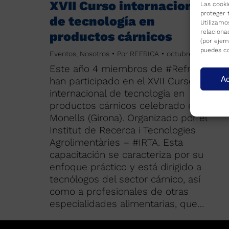
XVII Curso internacional
Las cooki
proteger 
de tecnología en
Utilizamo
relaciona
productos cárnicos
(por ejem
puedes co
Eventos
,
Nosotros
Por
REFRICA
octubre 5, 2018
Este año 4 miembros de #Refrica
Ac
han participado en el XVII Curso
internacional de tecnología en
productos cárnicos celebrado en
Monells (Girona). Organizado por el
Institut de Recerca i Tecnologies
Agrolimentàries – #IRTA. Esta
capacitación se caracteriza por su
enfoque práctico y está dirigido a
tecnólogos del sector cárnico, así
como a profesionales de otras
especialidades alimentarias, que…