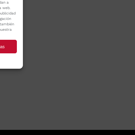
dan a
la web.
ublicidad
egación
o también
nuestra
ias