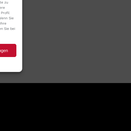
te zu
ere
Profil
Wenn Sie
Ihre
en Sie bei
ngen