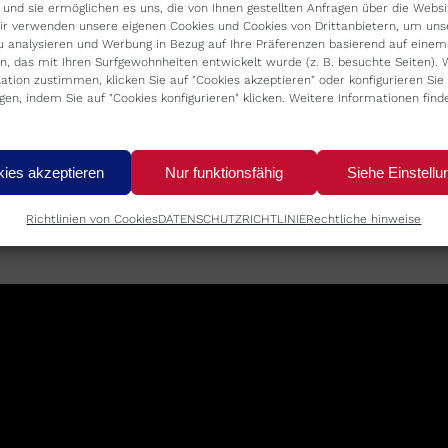
 und sie ermöglichen es uns, die von Ihnen gestellten Anfragen über die Websi
Wir verwenden unsere eigenen Cookies und Cookies von Drittanbietern, um uns
u analysieren und Werbung in Bezug auf Ihre Präferenzen basierend auf einem 
n, das mit Ihren Surfgewohnheiten entwickelt wurde (z. B. besuchte Seiten). 
llation zustimmen, klicken Sie auf "Cookies akzeptieren" oder konfigurieren Sie 
ngen, indem Sie auf "Cookies konfigurieren" klicken. Weitere Informationen find
ies akzeptieren
Nur funktionsfähig
Siehe Einstellu
Richtlinien von Cookies
DATENSCHUTZRICHTLINIE
Rechtliche hinweise