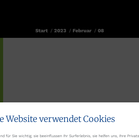
Start
2023
Februar
08
Sie befinden sich hier:
e Website verwendet Cookies
nd für Sie wichtig, sie beeinflussen Ihr Surferlebnis, sie helfen uns, Ihre Priva