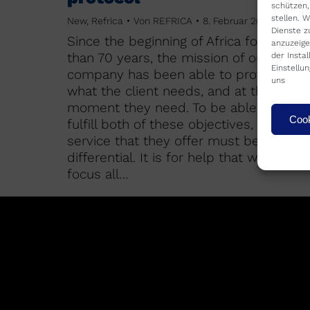
schützen,
stellen. 
New
,
Refrica
Von
REFRICA
8. Februar 2023
Dienste z
Since the beginning of Africa for more
anzuzeige
than 70 years, the mission of our
der Insta
Einstellu
company has been able to provide
uns
what the client needs, and at the
moment they need. To be able to
Cook
fulfill both of these objectives, the
service that they offer must be
differential. It is for help that we
focus all…