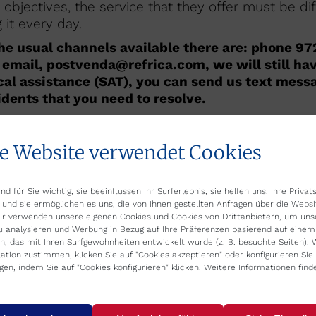
e objectives, the service that they offer must be diff
 it every day.
 the usual channels available there are: phone 97
e email, postvenda@refrica.com, we will still h
ical assistance (SAT), you can send us text mes
idents that you need to resolve.
, which will be in charge of collecting your missat
ent has arrived and will notify our technicians, in or
e Website verwendet Cookies
your incident has been planned, the reference of th
llow-up of the matter, and moreover it will appear:
and hour of the scheduled assistance.
nd für Sie wichtig, sie beeinflussen Ihr Surferlebnis, sie helfen uns, Ihre Priva
 und sie ermöglichen es uns, die von Ihnen gestellten Anfragen über die Websi
xperience in Refrica!
Wir verwenden unsere eigenen Cookies und Cookies von Drittanbietern, um uns
u analysieren und Werbung in Bezug auf Ihre Präferenzen basierend auf einem 
n, das mit Ihren Surfgewohnheiten entwickelt wurde (z. B. besuchte Seiten). 
llation zustimmen, klicken Sie auf "Cookies akzeptieren" oder konfigurieren Sie 
ngen, indem Sie auf "Cookies konfigurieren" klicken. Weitere Informationen find