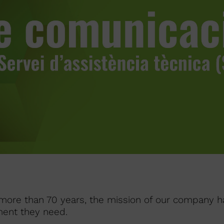
r more than 70 years, the mission of our company 
ment they need.