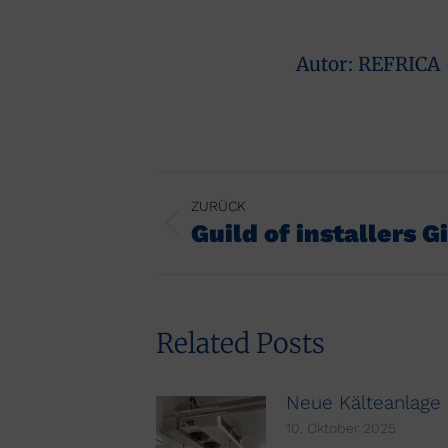
Autor:
REFRICA
Kommentarnavigat
ZURÜCK
Guild of installers G
Vorheriger
Beitrag:
Related Posts
Neue Kälteanlage
10. Oktober 2025