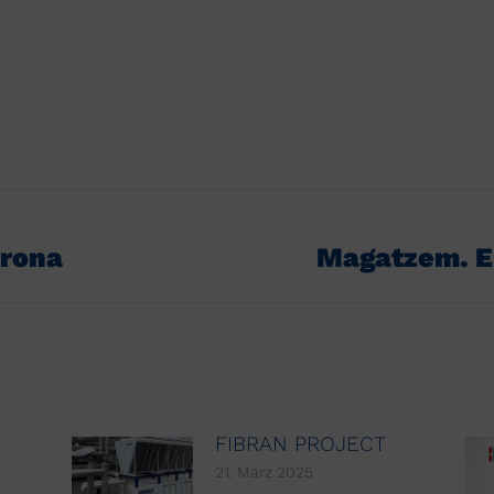
ion
irona
Magatzem. E
Nächster
Beitrag:
FIBRAN PROJECT
21. März 2025