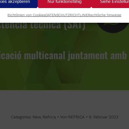
ies akzeptieren
Nur funktionsfähig
Siehe Einstellu
Richtlinien von Cookies
DATENSCHUTZRICHTLINIE
Rechtliche hinweise
Categories:
New
,
Refrica
Von
REFRICA
8. Februar 2023