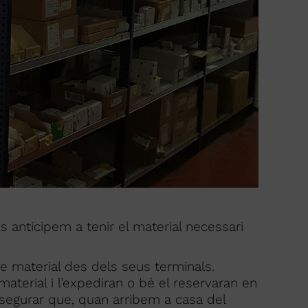
ns anticipem a tenir el material necessari
e material des dels seus terminals.
terial i l’expediran o bé el reservaran en
segurar que, quan arribem a casa del