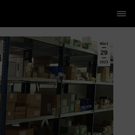
März
29
2023