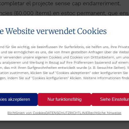
r completar el projecte sense cap endarreriment.
cies (60.000 ítems) en estoc permanent, que ens
 es pugui produir en el dia a dia.
e Website verwendet Cookies
nd für Sie wichtig, sie beeinflussen Ihr Surferlebnis, sie helfen uns, Ihre Priva
 und sie ermöglichen es uns, die von Ihnen gestellten Anfragen über die Websi
Wir verwenden unsere eigenen Cookies und Cookies von Drittanbietern, um uns
Category:
Refrica
Von
REFRICA
29. März 2023
u analysieren und Werbung in Bezug auf Ihre Präferenzen basierend auf einem 
n, das mit Ihren Surfgewohnheiten entwickelt wurde (z. B. besuchte Seiten). 
llation zustimmen, klicken Sie auf "Cookies akzeptieren" oder konfigurieren Sie 
ngen, indem Sie auf "Cookies konfigurieren" klicken. Weitere Informationen find
ies akzeptieren
Nur funktionsfähig
Siehe Einstellu
Richtlinien von Cookies
DATENSCHUTZRICHTLINIE
Rechtliche hinweise