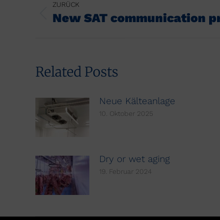
ZURÜCK
New SAT communication pr
Vorheriger
Beitrag:
Related Posts
Neue Kälteanlage
10. Oktober 2025
Dry or wet aging
19. Februar 2024