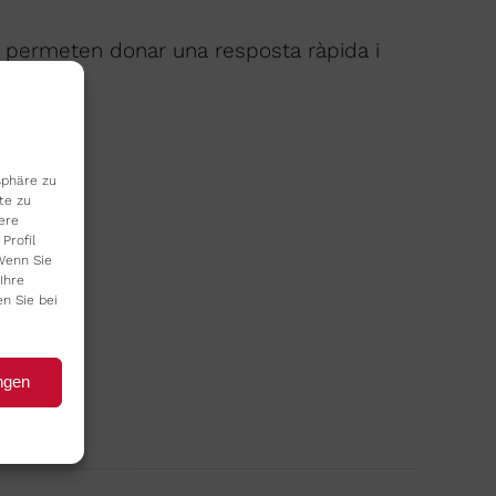
 permeten donar una resposta ràpida i
tsphäre zu
te zu
ere
Profil
Wenn Sie
Ihre
en Sie bei
ngen