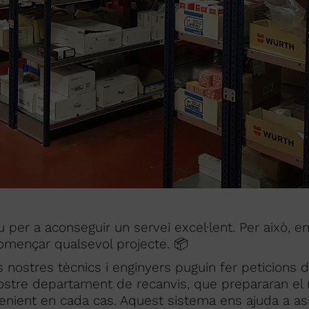
u per a aconseguir un servei excel·lent. Per això, e
omençar qualsevol projecte. 📦
nostres tècnics i enginyers puguin fer peticions d
stre departament de recanvis, que prepararan el ma
enient en cada cas. Aquest sistema ens ajuda a as