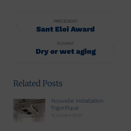
Navigation
PRÉCÉDENT
article
Sant Eloi Award
Article
précédent
:
SUIVANT
Dry or wet aging
Article
suivant
:
Related Posts
Nouvelle installation
frigorifique
10 octobre 2025