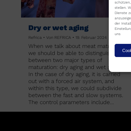
schützen,
stellen. 
Dienste z
anzuzeige
der Insta
Dry or wet aging
Einstellu
uns
Refrica
Von
REFRICA
19. Februar 2024
When we talk about meat maturation,
Cook
we should be able to distinguish
between two major types of
maturation: dry aging and wet aging.
In the case of dry aging, it is carried
out with a forced air system, and
within this type, we could subdivide
between the fast and slow systems.
The control parameters include…