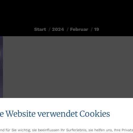
Start
2024
Februar
19
Sie befinden sich hier:
e Website verwendet Cookies
nd für Sie wichtig, sie beeinflussen Ihr Surferlebnis, sie helfen uns, Ihre Priva