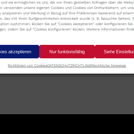
 und sie ermöglichen es uns, die von Ihnen gestellten Anfragen über die Websi
Wir verwenden unsere eigenen Cookies und Cookies von Drittanbietern, um uns
u analysieren und Werbung in Bezug auf Ihre Präferenzen basierend auf einem 
n, das mit Ihren Surfgewohnheiten entwickelt wurde (z. B. besuchte Seiten). 
llation zustimmen, klicken Sie auf "Cookies akzeptieren" oder konfigurieren Sie 
ngen, indem Sie auf "Cookies konfigurieren" klicken. Weitere Informationen find
ies akzeptieren
Nur funktionsfähig
Siehe Einstellu
Richtlinien von Cookies
DATENSCHUTZRICHTLINIE
Rechtliche hinweise