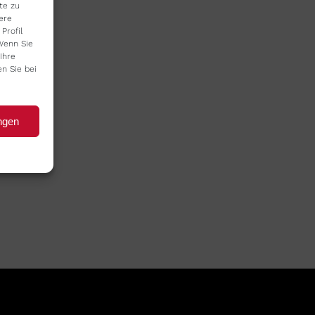
te zu
ere
Profil
Wenn Sie
Ihre
en Sie bei
ngen