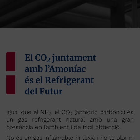
El CO
juntament
2
amb l’Amoníac
és el Refrigerant
del Futur
Igual que el NH
, el CO
(anhídrid carbònic) és
3
2
un gas refrigerant natural amb una gran
presència en l’ambient i de fàcil obtenció.
No és un gas inflamable ni tòxic i no té olor ni