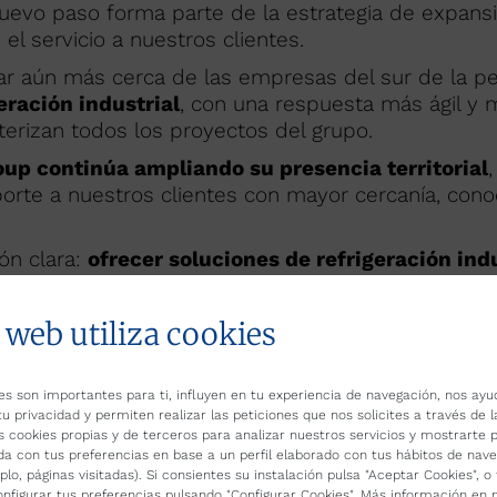
nuevo paso forma parte de la estrategia de expans
l servicio a nuestros clientes.
ar aún más cerca de las empresas del sur de la pe
eración industrial
, con una respuesta más ágil y
erizan todos los proyectos del grupo.
oup continúa ampliando su presencia territorial
orte a nuestros clientes con mayor cercanía, conoc
ón clara:
ofrecer soluciones de refrigeración indu
iempre con el objetivo de construir relaciones de c
 web utiliza cookies
es son importantes para ti, influyen en tu experiencia de navegación, nos ayu
tu privacidad y permiten realizar las peticiones que nos solicites a través de 
s cookies propias y de terceros para analizar nuestros servicios y mostrarte p
da con tus preferencias en base a un perfil elaborado con tus hábitos de nav
plo, páginas visitadas). Si consientes su instalación pulsa "Aceptar Cookies", 
nfigurar tus preferencias pulsando "Configurar Cookies". Más información en 