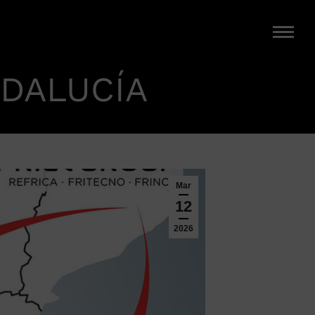
NDALUCÍA
Mar
12
2026