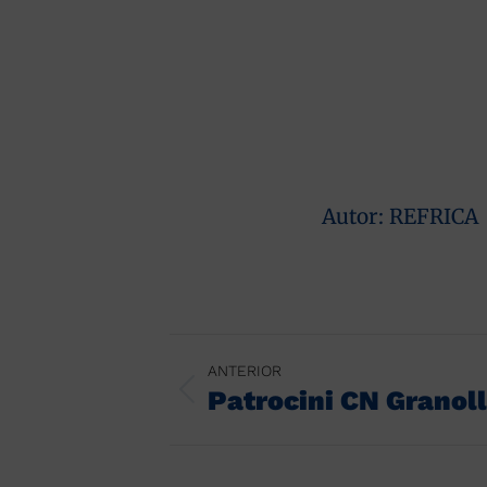
Autor:
REFRICA
Navegación
ANTERIOR
entre
Patrocini CN Granol
Publicación
anterior:
publicaciones