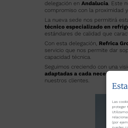
delegación en
Andalucía
. Este 
compromiso con la proximidad y e
La nueva sede nos permitirá est
técnico especializado en refrig
estándares de calidad que caract
Con esta delegación,
Refrica Gr
servicio que nos permite dar sop
capacidad técnica.
Seguimos creciendo con una visi
adaptadas a cada necesidad
, s
nuestros clientes.
Esta
Las cooki
proteger 
Utilizamo
relaciona
(por ejem
puedes co