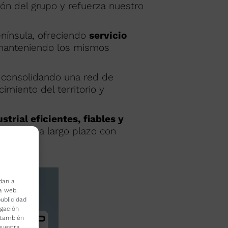
ión del grupo y refuerza nuestro
nínsula, ofreciendo
servicio
 manteniendo los mismos
, consolidando una red de
imiento del territorio y
strial eficientes, fiables y
onfianza a largo plazo con
dan a
la web.
ublicidad
egación
o también
nuestra