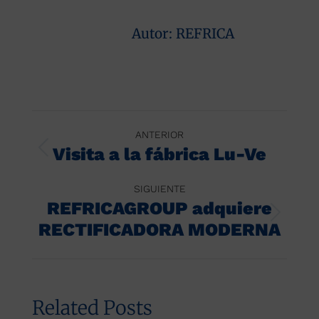
Autor:
REFRICA
Navegación
ANTERIOR
entre
Visita a la fábrica Lu-Ve
Publicación
anterior:
publicaciones
SIGUIENTE
REFRICAGROUP adquiere
Publicación
RECTIFICADORA MODERNA
siguiente:
Related Posts