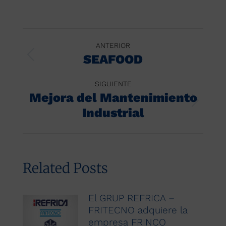
Navegación
ANTERIOR
entre
SEAFOOD
Publicación
anterior:
publicaciones
SIGUIENTE
Mejora del Mantenimiento
Publicación
Industrial
siguiente:
Related Posts
El GRUP REFRICA –
FRITECNO adquiere la
empresa FRINCO