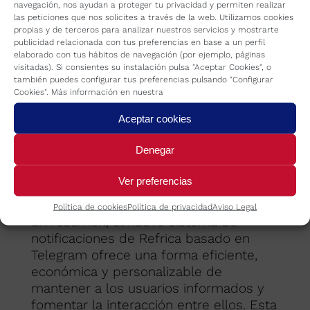
navegación, nos ayudan a proteger tu privacidad y permiten realizar
las peticiones que nos solicites a través de la web. Utilizamos cookies
propias y de terceros para analizar nuestros servicios y mostrarte
publicidad relacionada con tus preferencias en base a un perfil
elaborado con tus hábitos de navegación (por ejemplo, páginas
visitadas). Si consientes su instalación pulsa "Aceptar Cookies", o
también puedes configurar tus preferencias pulsando "Configurar
Cookies". Más información en nuestra
Aceptar cookies
Denegar
Ver preferencias
Política de cookies
Política de privacidad
Aviso Legal
En resumen, el nuevo sistema de
notificaciones de Refrica basado en
Telegram ofrece una forma eficiente,
económica y personalizable de
mantener a los usuarios informados y
fomentar la interacción entre ellos. Esta