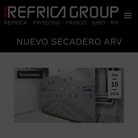
NUEVO SECADERO ARV
Estás aquí:
Novedades
Abr
15
2019