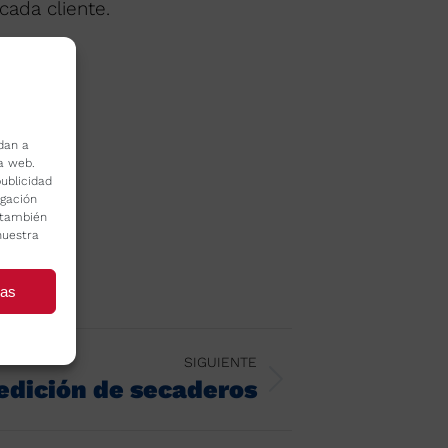
cada cliente.
dan a
la web.
ublicidad
egación
o también
nuestra
ias
SIGUIENTE
dición de secaderos