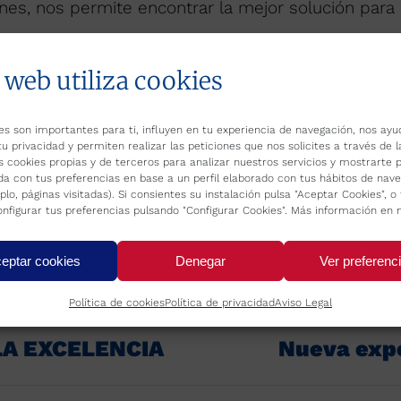
ones, nos permite encontrar la mejor solución para 
 web utiliza cookies
Categoría:
Nosotros
Por
REFRICA
marzo 5, 2021
es son importantes para ti, influyen en tu experiencia de navegación, nos ayu
tu privacidad y permiten realizar las peticiones que nos solicites a través de 
s cookies propias y de terceros para analizar nuestros servicios y mostrarte p
da con tus preferencias en base a un perfil elaborado con tus hábitos de nav
plo, páginas visitadas). Si consientes su instalación pulsa "Aceptar Cookies", 
nfigurar tus preferencias pulsando "Configurar Cookies". Más información en 
eptar cookies
Denegar
Ver preferenc
Política de cookies
Política de privacidad
Aviso Legal
A EXCELENCIA
Nueva expe
Publicación
siguiente: