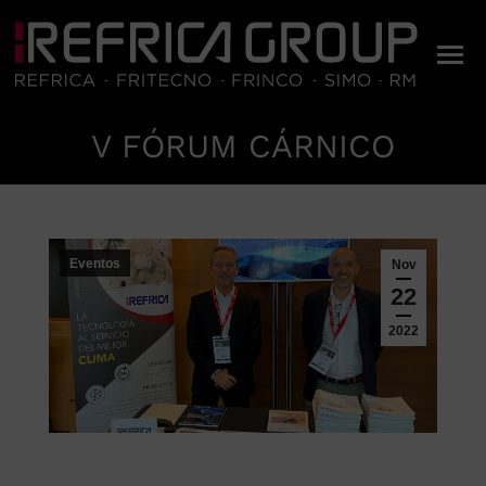
V FÓRUM CÁRNICO
Estás aquí:
Eventos
Nov
22
2022