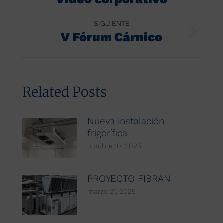
anterior:
publicaciones
SIGUIENTE
V Fórum Cárnico
Publicación
siguiente:
Related Posts
Nueva instalación
frigorífica
octubre 10, 2025
PROYECTO FIBRAN
marzo 21, 2025