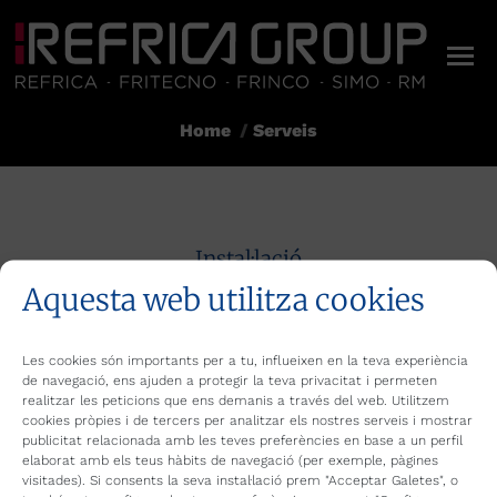
Home
Serveis
You are here:
Instal·lació
Aquesta web utilitza cookies
Enginyeria
SAT servei postvenda
Les cookies són importants per a tu, influeixen en la teva experiència
de navegació, ens ajuden a protegir la teva privacitat i permeten
Manteniment preventiu
realitzar les peticions que ens demanis a través del web. Utilitzem
cookies pròpies i de tercers per analitzar els nostres serveis i mostrar
publicitat relacionada amb les teves preferències en base a un perfil
Servei 24 hores
elaborat amb els teus hàbits de navegació (per exemple, pàgines
visitades). Si consents la seva instal·lació prem "Acceptar Galetes", o