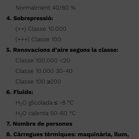
Normalment 40/60 %
4. Sobrepressió:
(++) Classe 10.000
(+++) Classe 100
5. Renovacions d’aire segons la classe:
Classe 100.000 <20
Classe 10.000 30-40
Classe 100 ≥200
6. Fluïds:
H
O glicolada ≤ -8 °C
2
H
O calenta 50-60 °C
2
7. Nombre de persones
8. Càrregues tèrmiques: maquinària, llum,