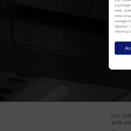
Les cooki
a protegi
web. Util
relaciona
navegació
Galetes",
informaci
Ac
Les ins
amb els