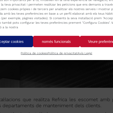
es són importants per a tu, influeixen en la teva experiència de navegació, en
r la teva privacitat i permeten realitzar les peticions que ens demanis a travé
itzem cookies pròpies i de tercers per analitzar els nostres serveis i mostrar p
da amb les teves preferències en base a un perfil elaborat amb els teus hàbit
 (per exemple, pàgines visitades). Si consents la seva instal·lació prem "Accep
 o també pots configurar les teves preferències prement "Configura Cookies". 
ó a la nostra
ceptar cookies
només funcionals
Veure preferèn
Política de cookies
Política de privacitat
Avís Legal
tal·lacions que realitza Refrica les escomet amb
 departaments de manteniment dels clients.