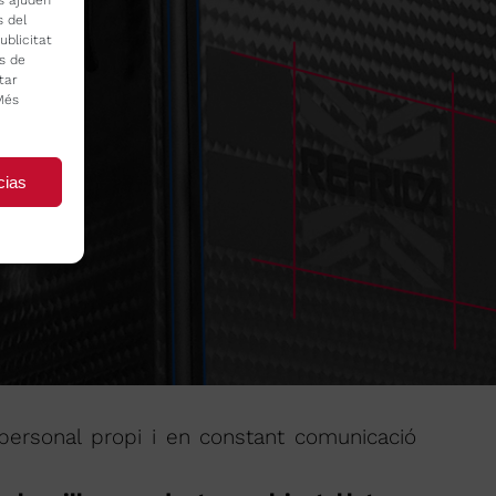
s ajuden
s del
ublicitat
s de
tar
Més
cias
 personal propi i en constant comunicació