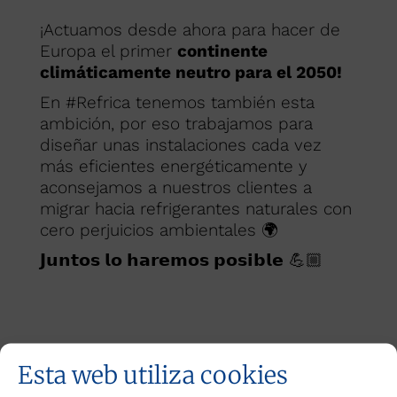
¡Actuamos desde ahora para hacer de
Europa el primer
continente
climáticamente neutro para el 2050!
En #Refrica tenemos también esta
ambición, por eso trabajamos para
diseñar unas instalaciones cada vez
más eficientes energéticamente y
aconsejamos a nuestros clientes a
migrar hacia refrigerantes naturales con
cero perjuicios ambientales 🌍
𝗝𝘂𝗻𝘁𝗼𝘀 𝗹𝗼 𝗵𝗮𝗿𝗲𝗺𝗼𝘀 𝗽𝗼𝘀𝗶𝗯𝗹𝗲
💪🏼
Categoría:
Nosotros
Por
REFRICA
febrero 5, 2021
Esta web utiliza cookies