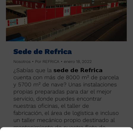
Sede de Refrica
Nosotros
Por
REFRICA
enero 18, 2022
¿Sabías que la 𝘀𝗲𝗱𝗲 𝗱𝗲 𝗥𝗲𝗳𝗿𝗶𝗰𝗮
cuenta con más de 8000 m² de parcela
y 5700 m² de nave? Unas instalaciones
propias preparadas para dar el mejor
servicio, donde puedes encontrar
nuestras oficinas, el taller de
fabricación, el área de logística e incluso
un taller mecánico propio destinado al
mantenimiento de nuestra flota de