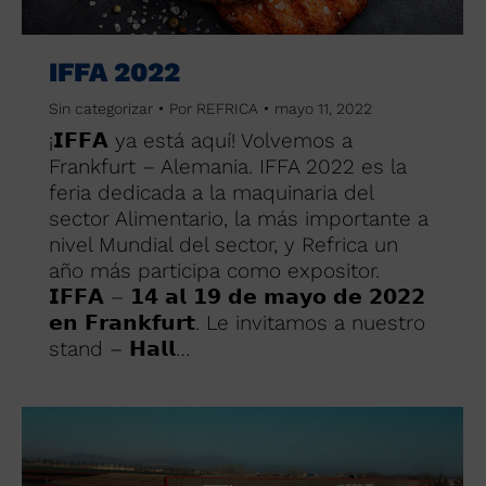
IFFA 2022
Sin categorizar
Por
REFRICA
mayo 11, 2022
¡𝗜𝗙𝗙𝗔 ya está aquí! Volvemos a
Frankfurt – Alemania. IFFA 2022 es la
feria dedicada a la maquinaria del
sector Alimentario, la más importante a
nivel Mundial del sector, y Refrica un
año más participa como expositor.
𝗜𝗙𝗙𝗔 – 𝟭𝟰 𝗮𝗹 𝟭𝟵 𝗱𝗲 𝗺𝗮𝘆𝗼 𝗱𝗲 𝟮𝟬𝟮𝟮
𝗲𝗻 𝗙𝗿𝗮𝗻𝗸𝗳𝘂𝗿𝘁. Le invitamos a nuestro
stand – 𝗛𝗮𝗹𝗹…