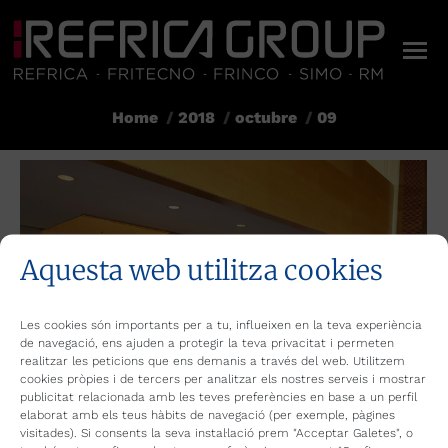
Home
2018
octubre
09
You are here:
Aquesta web utilitza cookies
Les cookies són importants per a tu, influeixen en la teva experiència
de navegació, ens ajuden a protegir la teva privacitat i permeten
realitzar les peticions que ens demanis a través del web. Utilitzem
cookies pròpies i de tercers per analitzar els nostres serveis i mostrar
publicitat relacionada amb les teves preferències en base a un perfil
elaborat amb els teus hàbits de navegació (per exemple, pàgines
visitades). Si consents la seva instal·lació prem "Acceptar Galetes", o