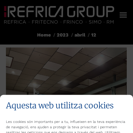
Home
2023
abril
12
You are here:
Aquesta web utilitza cookies
Les cookies són importants per a tu, influeixen en la teva experiència
de navegació, ens ajuden a protegir la teva privacitat i permeten
realitzar les peticions que ens demanis a través del web. Utilitzem