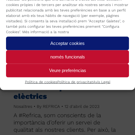
cookies pròpies i de tercers per analitzar els nostres serveis i mostrar
publicitat relacionada amb les teves preferències en base a un perfil
elaborat amb els teus hàbits de navegació (per exemple, pàgines
visitades). Si consents la seva instal·lació prem "Acceptar Galetes", o
també pots configurar les teves preferències prement "Configura
Cookies". Més informació a la nostra
Acceptar cookies
només funcionals
Veure preferèncias
Política de cookies
Política de privacitat
Avís Legal
Els nostres quadres
elèctrics
Nosaltres
By
REFRICA
12 d'abril de 2023
A #Refrica, som conscients de la
importància d’oferir un servei de
qualitat als nostres clients. Per això, la