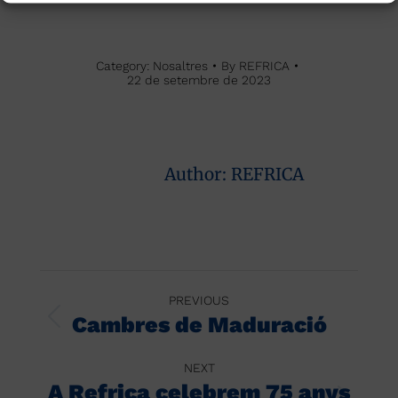
Category:
Nosaltres
By
REFRICA
22 de setembre de 2023
Author:
REFRICA
Post
PREVIOUS
navigation
Cambres de Maduració
Previous
post:
NEXT
A Refrica celebrem 75 anys