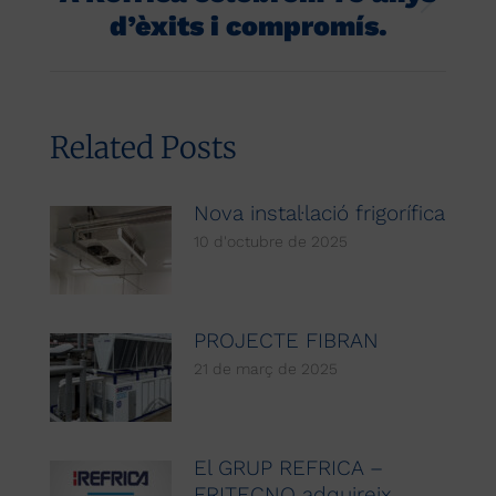
Next
d’èxits i compromís.
post:
Related Posts
Nova instal·lació frigorífica
10 d'octubre de 2025
PROJECTE FIBRAN
21 de març de 2025
El GRUP REFRICA –
FRITECNO adquireix